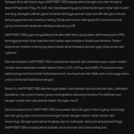
Sebagai situs slot terpercaya, HAPPYBET188 bekerja sama dengan provider ternama
seperti Pragmatic Play, PG Soft, dan Spadegaming yang terkenal dengan mesin slot mudah
menang. Beragam pilihan game tersedia sehingga pemain bisa memilih slot gacor favorit
sesuai gaya bermain masing-masing. Setiap permainan dilengkapi fitur bonus menarik
yang menambah keseruan sekaligus peluang profit.
HAPPYBET188 juga menyediakan link alternatif resmi yang selalu aktif tanpa perlu VPN,
sehingga pemain tetap bisa bermain kapan saja meskipun terjadi pemblokiran. Sistem
keamanan modern melindungi data pribadi serta transaksi pemain agar tetap aman dan
nyaman.
Dari sisi transaksi, HAPPYBET188 menawarkan deposit dan withdraw super cepat melalui
transfer bank lokal dan e-wallet seperti Dana, OVO, GoPay, serta QRIS. Proses pencairan
saldo hanya membutuhkan beberapa menit, membuat pemain tidak perlu menunggu lama
untuk menikmati hasil kemenangan.
Selain itu, HAPPYBET188 dikenal royal dalam memberikan bonus member baru, cashback
kekalahan, dan promo harian yang meningkatkan peluang menang. Pendaftaran pun
sangat mudah dan bisa selesai dalam hitungan menit.
Secara keseluruhan, HAPPYBET188 merupakan situs slot gacor hari ini yang cocok bagi
pemain yang ingin mencari kemenangan besar dengan sistem cepat, aman, dan
terpercaya. Dengan permainan lengkap, bonus melimpah, serta peluang jackpot tinggi,
HAPPYBET188 menjadi pilihan terbaik untuk bermain slot online setiap hari.