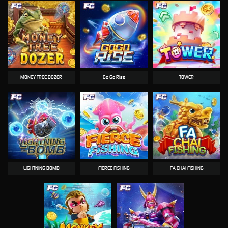
MONEY TREE DOZER
Go Go Rise
TOWER
LIGHTNING BOMB
FIERCE FISHING
FA CHAI FISHING