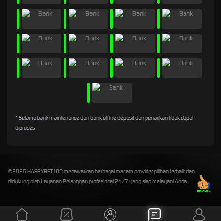
* Selama bank maintenance dan bank offline deposit dan penarikan tidak dapat
diproses
©2026 HAPPYBET188 menawarkan berbagai macam provider pilihan terbaik dan
didukung oleh Layanan Pelanggan profesional 24/7 yang siap melayani Anda.