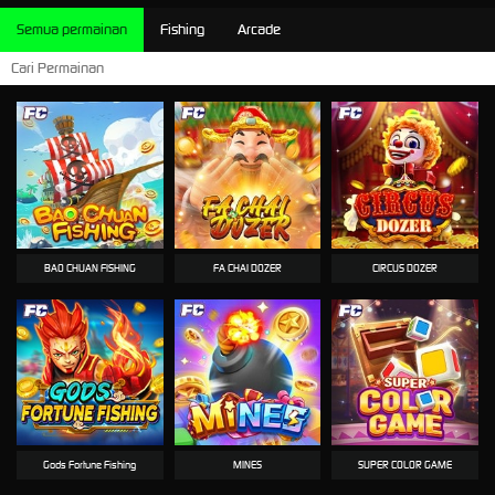
Semua permainan
Fishing
Arcade
BAO CHUAN FISHING
FA CHAI DOZER
CIRCUS DOZER
Gods Fortune Fishing
MINES
SUPER COLOR GAME