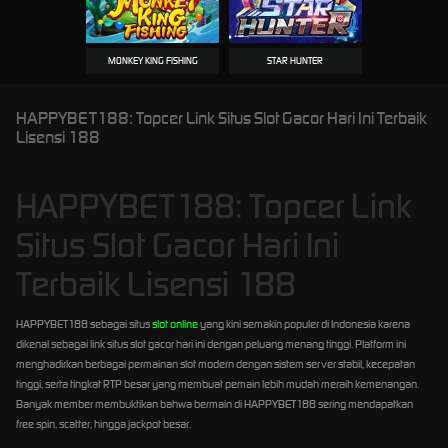
MONKEY KING FISHING
STAR HUNTER
HAPPYBET188: Topcer Link Situs Slot Gacor Hari Ini Terbaik
Lisensi 188
HAPPYBET188: Topcer Link
Situs Slot Gacor Hari Ini
Terbaik Lisensi 188
HAPPYBET188 sebagai situs
slot online
yang kini semakin populer di Indonesia karena
dikenal sebagai link situs slot gacor hari ini dengan peluang menang tinggi. Platform ini
menghadirkan berbagai permainan slot modern dengan sistem server stabil, kecepatan
tinggi, serta tingkat RTP besar yang membuat pemain lebih mudah meraih kemenangan.
Banyak member membuktikan bahwa bermain di HAPPYBET188 sering mendapatkan
free spin, scatter, hingga jackpot besar.