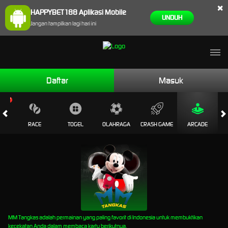
×
HAPPYBET188 Aplikasi Mobile
UNDUH
Jangan tampilkan lagi hari ini
Daftar
Masuk
SINO
RACE
TOGEL
OLAHRAGA
CRASH GAME
ARCADE
MM Tangkas adalah permainan yang paling favorit di Indonesia untuk membuktikan
kecekatan Anda dalam membaca kartu berikutnya.