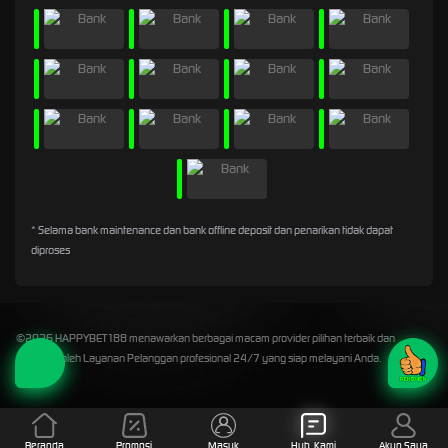
* Selama bank maintenance dan bank offline deposit dan penarikan tidak dapat
diproses
©2026 HAPPYBET188 menawarkan berbagai macam provider pilihan terbaik dan
didukung oleh Layanan Pelanggan profesional 24/7 yang siap melayani Anda.
Beranda
Promosi
Masuk
Hub. Kami
Akun Saya