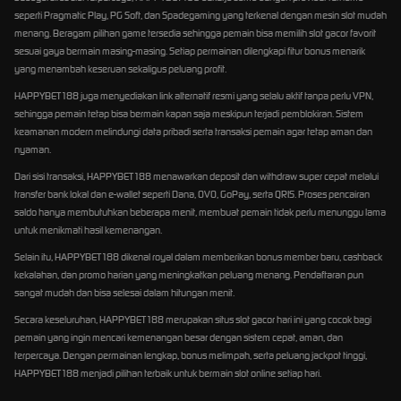
seperti Pragmatic Play, PG Soft, dan Spadegaming yang terkenal dengan mesin slot mudah
menang. Beragam pilihan game tersedia sehingga pemain bisa memilih slot gacor favorit
sesuai gaya bermain masing-masing. Setiap permainan dilengkapi fitur bonus menarik
yang menambah keseruan sekaligus peluang profit.
HAPPYBET188 juga menyediakan link alternatif resmi yang selalu aktif tanpa perlu VPN,
sehingga pemain tetap bisa bermain kapan saja meskipun terjadi pemblokiran. Sistem
keamanan modern melindungi data pribadi serta transaksi pemain agar tetap aman dan
nyaman.
Dari sisi transaksi, HAPPYBET188 menawarkan deposit dan withdraw super cepat melalui
transfer bank lokal dan e-wallet seperti Dana, OVO, GoPay, serta QRIS. Proses pencairan
saldo hanya membutuhkan beberapa menit, membuat pemain tidak perlu menunggu lama
untuk menikmati hasil kemenangan.
Selain itu, HAPPYBET188 dikenal royal dalam memberikan bonus member baru, cashback
kekalahan, dan promo harian yang meningkatkan peluang menang. Pendaftaran pun
sangat mudah dan bisa selesai dalam hitungan menit.
Secara keseluruhan, HAPPYBET188 merupakan situs slot gacor hari ini yang cocok bagi
pemain yang ingin mencari kemenangan besar dengan sistem cepat, aman, dan
terpercaya. Dengan permainan lengkap, bonus melimpah, serta peluang jackpot tinggi,
HAPPYBET188 menjadi pilihan terbaik untuk bermain slot online setiap hari.