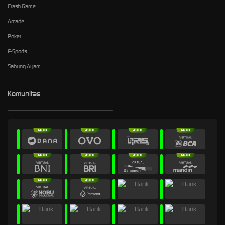
Crash Game
Arcade
Poker
E-Sports
Sabung Ayam
Komunitas