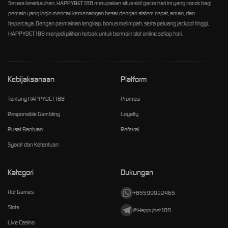
Secara keseluruhan, HAPPYBET188 merupakan situs slot gacor hari ini yang cocok bagi
pemain yang ingin mencari kemenangan besar dengan sistem cepat, aman, dan
terpercaya. Dengan permainan lengkap, bonus melimpah, serta peluang jackpot tinggi,
HAPPYBET188 menjadi pilihan terbaik untuk bermain slot online setiap hari.
Kebijaksanaan
Platform
Tentang HAPPYBET188
Promosi
Responsible Gambling
Loyalty
Pusat Bantuan
Referral
Syarat dan Ketentuan
Kategori
Dukungan
Hot Games
+85599922465
Slots
@Happybet188
Live Casino