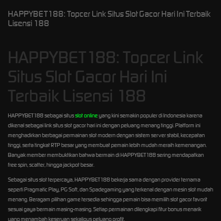
HAPPYBET188: Topcer Link Situs Slot Gacor Hari Ini Terbaik
Lisensi 188
HAPPYBET188: Topcer Link
Situs Slot Gacor Hari Ini
Terbaik Lisensi 188
HAPPYBET188 sebagai situs
slot online
yang kini semakin populer di Indonesia karena
dikenal sebagai link situs slot gacor hari ini dengan peluang menang tinggi. Platform ini
menghadirkan berbagai permainan slot modern dengan sistem server stabil, kecepatan
tinggi, serta tingkat RTP besar yang membuat pemain lebih mudah meraih kemenangan.
Banyak member membuktikan bahwa bermain di HAPPYBET188 sering mendapatkan
free spin, scatter, hingga jackpot besar.
Sebagai situs slot terpercaya, HAPPYBET188 bekerja sama dengan provider ternama
seperti Pragmatic Play, PG Soft, dan Spadegaming yang terkenal dengan mesin slot mudah
menang. Beragam pilihan game tersedia sehingga pemain bisa memilih slot gacor favorit
sesuai gaya bermain masing-masing. Setiap permainan dilengkapi fitur bonus menarik
yang menambah keseruan sekaligus peluang profit.