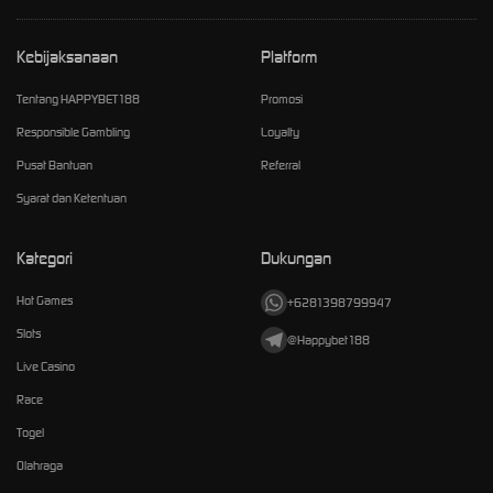
Kebijaksanaan
Platform
Tentang HAPPYBET188
Promosi
Responsible Gambling
Loyalty
Pusat Bantuan
Referral
Syarat dan Ketentuan
Kategori
Dukungan
Hot Games
+6281398799947
Slots
@Happybet188
Live Casino
Race
Togel
Olahraga