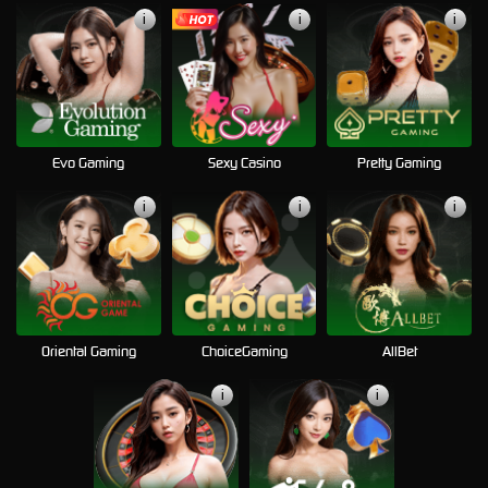
i
i
i
Evo Gaming
Sexy Casino
Pretty Gaming
i
i
i
Oriental Gaming
ChoiceGaming
AllBet
i
i