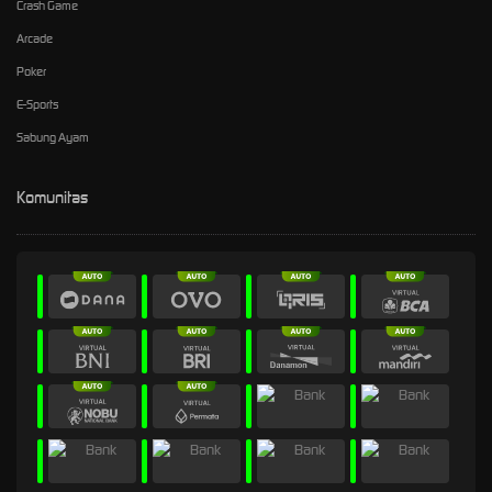
Crash Game
Arcade
Poker
E-Sports
Sabung Ayam
Komunitas