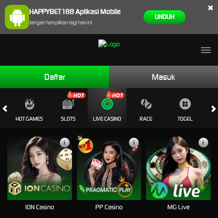
×
HAPPYBET188 Aplikasi Mobile
UNDUH
Jangan tampilkan lagi hari ini
Daftar
Masuk
HOT GAMES
SLOTS
LIVE CASINO
RACE
TOGEL
OL
i
i
i
ION Casino
PP Casino
MG Live