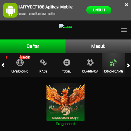
×
HAPPYBET188 Aplikasi Mobile
UNDUH
Jangan tampilkan lagi hari ini
Daftar
Masuk
S
LIVE CASINO
RACE
TOGEL
OLAHRAGA
CRASH GAME
Dragoonsoft