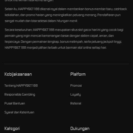
Selain itu, HAPPYBET188 dikenal royal dalam memberikan bonus member baru, cashback
kekalahan, dan promo harian yang meningkatkan peluang menang. Pendaftaran pun
sangat mudah dan bisa selesai dalam hitungan menit.
Secara keseluruhan, HAPPYBET188 merupakan situs slot gacor hari ini yang cocok bagi
pemain yang ingin mencari kemenangan besar dengan sistem cepat, aman, dan
terpercaya. Dengan permainan lengkap, bonus melimpah, serta peluang jackpot tinggi,
HAPPYBET188 menjadi pilihan terbaik untuk bermain slot online setiap hari.
Kebijaksanaan
Platform
Tentang HAPPYBET188
Promosi
Responsible Gambling
Loyalty
Pusat Bantuan
Referral
Syarat dan Ketentuan
Kategori
Dukungan