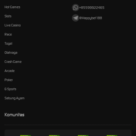
Hot Games
+85599922465
Slots
@Happybet188
Live Casino
Race
Togel
Olahraga
Crash Game
Arcade
Poker
E-Sports
Sabung Ayam
Komunitas