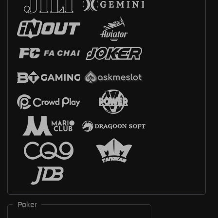
Poker