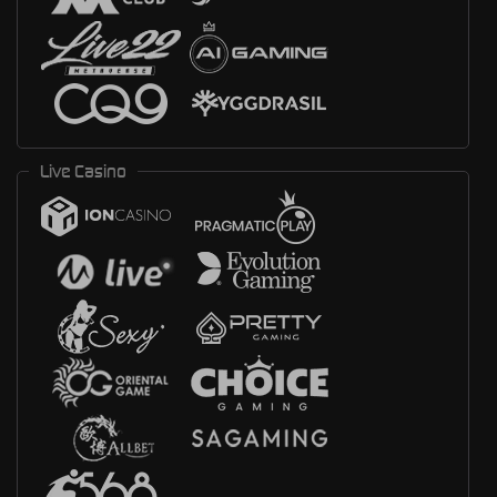
Live Casino