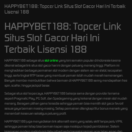
HAPPYBET188: Topcer Link Situs Slot Gacor Hari Ini Terbaik
Lisensi 188
HAPPYBET188: Topcer Link
Situs Slot Gacor Hari Ini
Terbaik Lisensi 188
HAPPYBET188 sebagai situs
slot online
yang kini semakin populer di Indonesia karena
dikenal sebagai link situs slot gacor hari ini dengan peluang menang tinggi. Platform ini
menghadirkan berbagai permainan slot modern dengan sistem server stabil, kecepatan
tinggi, serta tingkat RTP besar yang membuat pemain lebih mudah meraih kemenangan.
Banyak member membuktikan bahwa bermain di HAPPYBET188 sering mendapatkan free
spin, scatter, hingga jackpot besar.
Sebagai situs slot terpercaya, HAPPYBET188 bekerja sama dengan provider ternama
seperti Pragmatic Play, PG Soft, dan Spadegaming yang terkenal dengan mesin slot mudah
menang. Beragam pilihan game tersedia sehingga pemain bisa memilih slot gacor favorit
sesuai gaya bermain masing-masing. Setiap permainan dilengkapi fitur bonus menarik yang
menambah keseruan sekaligus peluang profit.
HAPPYBET188 juga menyediakan link alternatif resmi yang selalu aktif tanpa perlu VPN,
sehingga pemain tetap bisa bermain kapan saja meskipun terjadi pemblokiran. Sistem
keamanan modern melindungi data pribadi serta transaksi pemain agar tetap aman dan