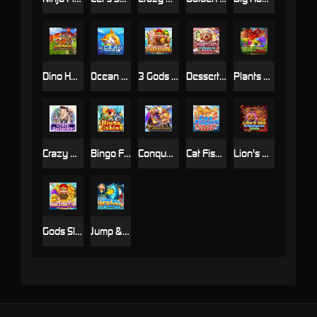
Dino Hunter
Ocean Lord
3 Gods Fishing
Dessert Party
Plants vs. Dinos
Crazy Bartender
Bingo Fishing
Conqueror's Treasure
Cat Fishing
Lion's Orb
Gods Slash Fish
Jump & Jump