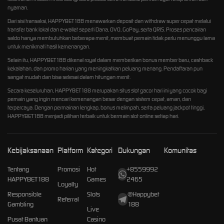
nyaman.
Dari sisi transaksi, HAPPYBET188 menawarkan deposit dan withdraw super cepat melalui
transfer bank lokal dan e-wallet seperti Dana, OVO, GoPay, serta QRIS. Proses pencairan
saldo hanya membutuhkan beberapa menit, membuat pemain tidak perlu menunggu lama
untuk menikmati hasil kemenangan.
Selain itu, HAPPYBET188 dikenal royal dalam memberikan bonus member baru, cashback
kekalahan, dan promo harian yang meningkatkan peluang menang. Pendaftaran pun
sangat mudah dan bisa selesai dalam hitungan menit.
Secara keseluruhan, HAPPYBET188 merupakan situs slot gacor hari ini yang cocok bagi
pemain yang ingin mencari kemenangan besar dengan sistem cepat, aman, dan
terpercaya. Dengan permainan lengkap, bonus melimpah, serta peluang jackpot tinggi,
HAPPYBET188 menjadi pilihan terbaik untuk bermain slot online setiap hari.
Kebijaksanaan
Platform
Kategori
Dukungan
Komunitas
Tentang
Promosi
Hot
+8559992
HAPPYBET188
Games
2465
Loyalty
Responsible
Slots
@Happybet
Referral
Gambling
188
Live
Pusat Bantuan
Casino