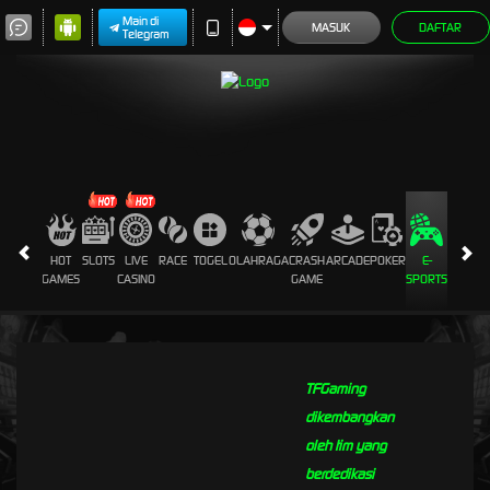
Main di
MASUK
DAFTAR
Telegram
HOT
SLOTS
LIVE
RACE
TOGEL
OLAHRAGA
CRASH
ARCADE
POKER
E-
SABUN
GAMES
CASINO
GAME
SPORTS
AYAM
TFGaming
dikembangkan
oleh tim yang
berdedikasi