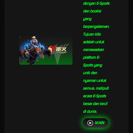
dengan E-Sports
dan bookie
yang
berpengalaman.
Tujuan kita
adalah untuk
menawarkan
platform E-
Sports yang
unik dan
nyaman untuk
semua, meliputi
acara E-Sports
besar dan kecil
di dunia.
MAIN