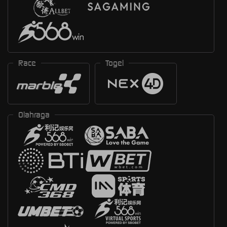
Race
Togel
Olahraga