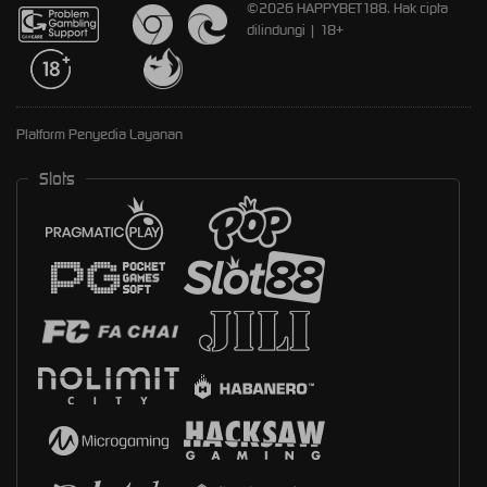
©2026 HAPPYBET188. Hak cipta
dilindungi | 18+
Platform Penyedia Layanan
Slots