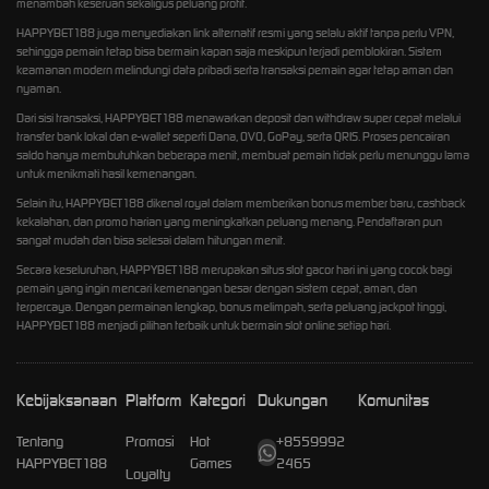
menambah keseruan sekaligus peluang profit.
HAPPYBET188 juga menyediakan link alternatif resmi yang selalu aktif tanpa perlu VPN,
sehingga pemain tetap bisa bermain kapan saja meskipun terjadi pemblokiran. Sistem
keamanan modern melindungi data pribadi serta transaksi pemain agar tetap aman dan
nyaman.
Dari sisi transaksi, HAPPYBET188 menawarkan deposit dan withdraw super cepat melalui
transfer bank lokal dan e-wallet seperti Dana, OVO, GoPay, serta QRIS. Proses pencairan
saldo hanya membutuhkan beberapa menit, membuat pemain tidak perlu menunggu lama
untuk menikmati hasil kemenangan.
Selain itu, HAPPYBET188 dikenal royal dalam memberikan bonus member baru, cashback
kekalahan, dan promo harian yang meningkatkan peluang menang. Pendaftaran pun
sangat mudah dan bisa selesai dalam hitungan menit.
Secara keseluruhan, HAPPYBET188 merupakan situs slot gacor hari ini yang cocok bagi
pemain yang ingin mencari kemenangan besar dengan sistem cepat, aman, dan
terpercaya. Dengan permainan lengkap, bonus melimpah, serta peluang jackpot tinggi,
HAPPYBET188 menjadi pilihan terbaik untuk bermain slot online setiap hari.
Kebijaksanaan
Platform
Kategori
Dukungan
Komunitas
Tentang
Promosi
Hot
+8559992
HAPPYBET188
Games
2465
Loyalty