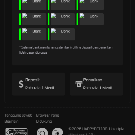
* Selama bank maintenance dan bank offline deposit dan penarikan
tidak dapat diproses
Deposit
Penarikan
Rata-rata 1 Menit
Rata-rata 1 Menit
Tanggung Jawab
Browser Yang
Bermain
Didukung
©2026 HAPPYBET188. Hak cipta
dilindungi | 18+