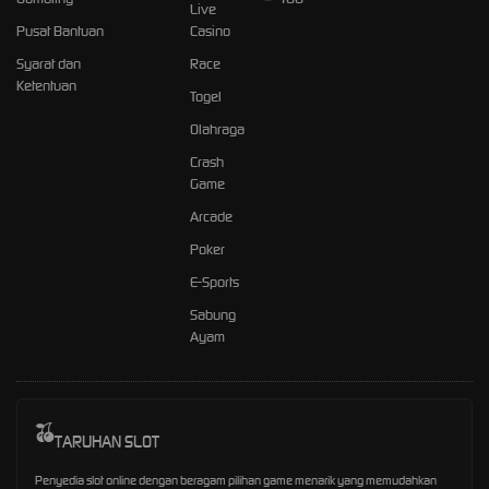
Live
Pusat Bantuan
Casino
Syarat dan
Race
Ketentuan
Togel
Olahraga
Crash
Game
Arcade
Poker
E-Sports
Sabung
Ayam
TARUHAN SLOT
Penyedia slot online dengan beragam pilihan game menarik yang memudahkan