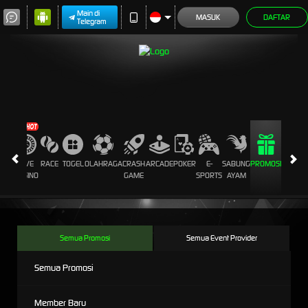
Main di
MASUK
DAFTAR
Telegram
LOTS
LIVE
RACE
TOGEL
OLAHRAGA
CRASH
ARCADE
POKER
E-
SABUNG
PROMOSI
CASINO
GAME
SPORTS
AYAM
Semua Promosi
Semua Event Provider
Semua Promosi
Member Baru