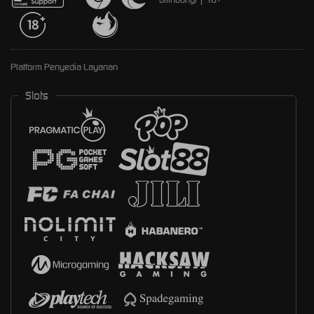
Platform Penyedia Layanan
Slots