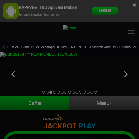
×
HAPPYBET188 Aplikasi Mobile
UNDUH
Jangan tampilkan lagi hari ini
da 30-Jun-2026 dari 14.59.59 sampai 30-Sep-2026 14.59.59. Selama waktu ini, PP Virtual Spor
Daftar
Masuk
JACKPOT
PLAY