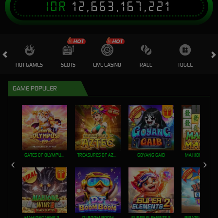
IDR
12,663,167,221
HOT GAMES
SLOTS
LIVE CASINO
RACE
TOGEL
OL
GAME POPULER
GATES OF OLYMPUS POP
TREASURES OF AZTEC
GOYANG GAIB
MAHJONG MAX
MAHJONG WINS 3 – BLACK SCATTER
DJ BOOM BOOM
SUPER ELEMENTS 2
PIRATE QUEST 1