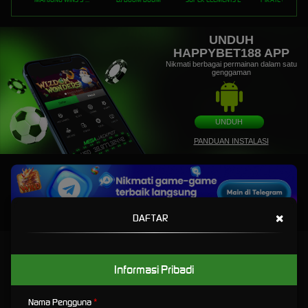
UNDUH
HAPPYBET188 APP
Nikmati berbagai permainan dalam satu
genggaman
UNDUH
PANDUAN INSTALASI
×
DAFTAR
HAPPYBET188: Topcer Link Situs Slot Gacor Hari Ini Terbaik
Lisensi 188
Informasi Pribadi
Nama Pengguna