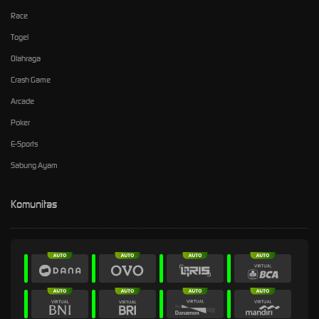
Race
Togel
Olahraga
Crash Game
Arcade
Poker
E-Sports
Sabung Ayam
Komunitas