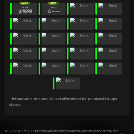
* Selama bank maintenance dan bank offline deposit dan penarikan tidak dapat
diproses
©2026 HAPPYBET188 menawarkan berbagai macam provider pilihan terbaik dan