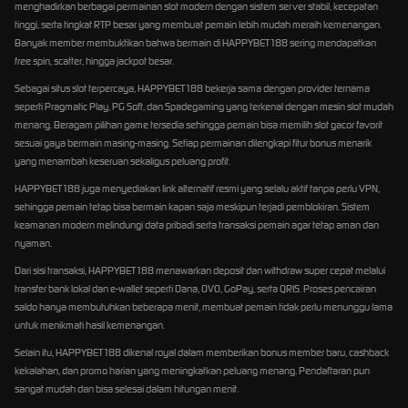
menghadirkan berbagai permainan slot modern dengan sistem server stabil, kecepatan
tinggi, serta tingkat RTP besar yang membuat pemain lebih mudah meraih kemenangan.
Banyak member membuktikan bahwa bermain di HAPPYBET188 sering mendapatkan
free spin, scatter, hingga jackpot besar.
Sebagai situs slot terpercaya, HAPPYBET188 bekerja sama dengan provider ternama
seperti Pragmatic Play, PG Soft, dan Spadegaming yang terkenal dengan mesin slot mudah
menang. Beragam pilihan game tersedia sehingga pemain bisa memilih slot gacor favorit
sesuai gaya bermain masing-masing. Setiap permainan dilengkapi fitur bonus menarik
yang menambah keseruan sekaligus peluang profit.
HAPPYBET188 juga menyediakan link alternatif resmi yang selalu aktif tanpa perlu VPN,
sehingga pemain tetap bisa bermain kapan saja meskipun terjadi pemblokiran. Sistem
keamanan modern melindungi data pribadi serta transaksi pemain agar tetap aman dan
nyaman.
Dari sisi transaksi, HAPPYBET188 menawarkan deposit dan withdraw super cepat melalui
transfer bank lokal dan e-wallet seperti Dana, OVO, GoPay, serta QRIS. Proses pencairan
saldo hanya membutuhkan beberapa menit, membuat pemain tidak perlu menunggu lama
untuk menikmati hasil kemenangan.
Selain itu, HAPPYBET188 dikenal royal dalam memberikan bonus member baru, cashback
kekalahan, dan promo harian yang meningkatkan peluang menang. Pendaftaran pun
sangat mudah dan bisa selesai dalam hitungan menit.