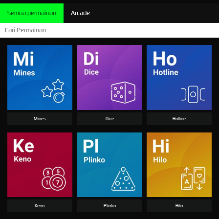
Semua permainan
Arcade
Mines
Dice
Hotline
Keno
Plinko
Hilo