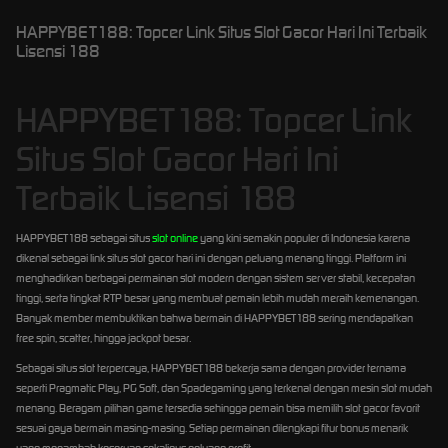
HAPPYBET188: Topcer Link Situs Slot Gacor Hari Ini Terbaik
Lisensi 188
HAPPYBET188: Topcer Link
Situs Slot Gacor Hari Ini
Terbaik Lisensi 188
HAPPYBET188 sebagai situs
slot online
yang kini semakin populer di Indonesia karena
dikenal sebagai link situs slot gacor hari ini dengan peluang menang tinggi. Platform ini
menghadirkan berbagai permainan slot modern dengan sistem server stabil, kecepatan
tinggi, serta tingkat RTP besar yang membuat pemain lebih mudah meraih kemenangan.
Banyak member membuktikan bahwa bermain di HAPPYBET188 sering mendapatkan
free spin, scatter, hingga jackpot besar.
Sebagai situs slot terpercaya, HAPPYBET188 bekerja sama dengan provider ternama
seperti Pragmatic Play, PG Soft, dan Spadegaming yang terkenal dengan mesin slot mudah
menang. Beragam pilihan game tersedia sehingga pemain bisa memilih slot gacor favorit
sesuai gaya bermain masing-masing. Setiap permainan dilengkapi fitur bonus menarik
yang menambah keseruan sekaligus peluang profit.