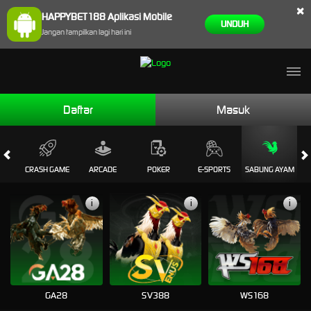
×
HAPPYBET188 Aplikasi Mobile
UNDUH
Jangan tampilkan lagi hari ini
Daftar
Masuk
AGA
CRASH GAME
ARCADE
POKER
E-SPORTS
SABUNG AYAM
i
i
i
GA28
SV388
WS168