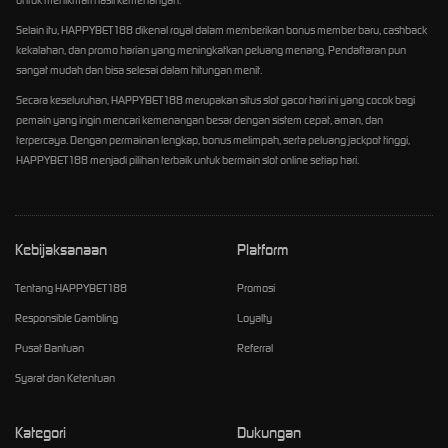
Selain itu, HAPPYBET188 dikenal royal dalam memberikan bonus member baru, cashback
kekalahan, dan promo harian yang meningkatkan peluang menang. Pendaftaran pun
sangat mudah dan bisa selesai dalam hitungan menit.
Secara keseluruhan, HAPPYBET188 merupakan situs slot gacor hari ini yang cocok bagi
pemain yang ingin mencari kemenangan besar dengan sistem cepat, aman, dan
terpercaya. Dengan permainan lengkap, bonus melimpah, serta peluang jackpot tinggi,
HAPPYBET188 menjadi pilihan terbaik untuk bermain slot online setiap hari.
Kebijaksanaan
Platform
Tentang HAPPYBET188
Promosi
Responsible Gambling
Loyalty
Pusat Bantuan
Referral
Syarat dan Ketentuan
Kategori
Dukungan