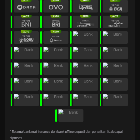
* Selama bank maintenance dan bank offline deposit dan penarikan tidak dapat
diproses