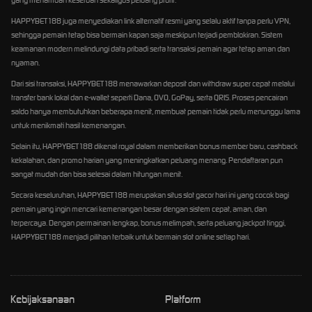
HAPPYBET188 juga menyediakan link alternatif resmi yang selalu aktif tanpa perlu VPN,
sehingga pemain tetap bisa bermain kapan saja meskipun terjadi pemblokiran. Sistem
keamanan modern melindungi data pribadi serta transaksi pemain agar tetap aman dan
nyaman.
Dari sisi transaksi, HAPPYBET188 menawarkan deposit dan withdraw super cepat melalui
transfer bank lokal dan e-wallet seperti Dana, OVO, GoPay, serta QRIS. Proses pencairan
saldo hanya membutuhkan beberapa menit, membuat pemain tidak perlu menunggu lama
untuk menikmati hasil kemenangan.
Selain itu, HAPPYBET188 dikenal royal dalam memberikan bonus member baru, cashback
kekalahan, dan promo harian yang meningkatkan peluang menang. Pendaftaran pun
sangat mudah dan bisa selesai dalam hitungan menit.
Secara keseluruhan, HAPPYBET188 merupakan situs slot gacor hari ini yang cocok bagi
pemain yang ingin mencari kemenangan besar dengan sistem cepat, aman, dan
terpercaya. Dengan permainan lengkap, bonus melimpah, serta peluang jackpot tinggi,
HAPPYBET188 menjadi pilihan terbaik untuk bermain slot online setiap hari.
Kebijaksanaan
Platform