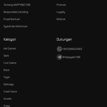
Tentang HAPPYBET188
Promosi
Responsible Gambling
Loyalty
Pusat Bantuan
Referral
Syarat dan Ketentuan
Kategori
Dukungan
Hot Games
+85599922465
Slots
@Happybet188
Live Casino
Race
Togel
Olahraga
Crash Game
Arcade
Poker