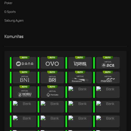
Poker
E-Sports
Sabung Ayam
Komunitas