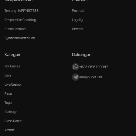
Tentang HAPPYBET188
Promosi
Responsible Gambling
Loyalty
Pusat Bantuan
Referral
Syarat dan Ketentuan
Kategori
Dukungan
Hot Games
+6281398799947
Slots
@Happybet188
Live Casino
Race
Togel
Olahraga
Crash Game
Arcade