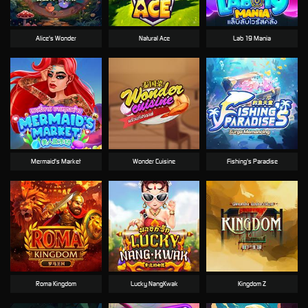
Alice's Wonder
Natural Ace
Lab 19 Mania
Mermaid's Market
Wonder Cuisine
Fishing's Paradise
Roma Kingdom
Lucky NangKwak
Kingdom Z