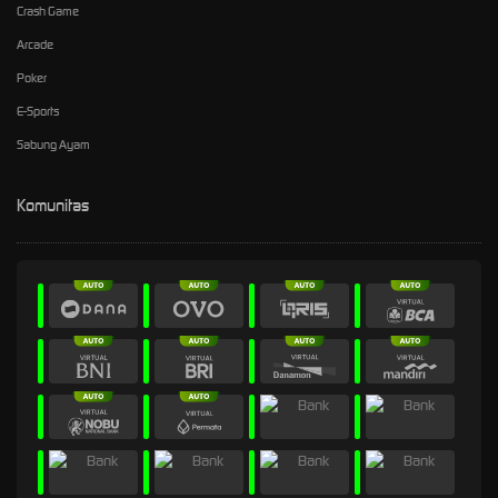
Crash Game
Arcade
Poker
E-Sports
Sabung Ayam
Komunitas