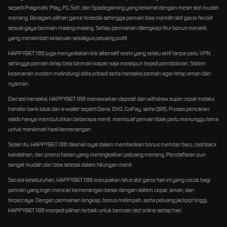
seperti Pragmatic Play, PG Soft, dan Spadegaming yang terkenal dengan mesin slot mudah
menang. Beragam pilihan game tersedia sehingga pemain bisa memilih slot gacor favorit
sesuai gaya bermain masing-masing. Setiap permainan dilengkapi fitur bonus menarik
yang menambah keseruan sekaligus peluang profit.
HAPPYBET188 juga menyediakan link alternatif resmi yang selalu aktif tanpa perlu VPN,
sehingga pemain tetap bisa bermain kapan saja meskipun terjadi pemblokiran. Sistem
keamanan modern melindungi data pribadi serta transaksi pemain agar tetap aman dan
nyaman.
Dari sisi transaksi, HAPPYBET188 menawarkan deposit dan withdraw super cepat melalui
transfer bank lokal dan e-wallet seperti Dana, OVO, GoPay, serta QRIS. Proses pencairan
saldo hanya membutuhkan beberapa menit, membuat pemain tidak perlu menunggu lama
untuk menikmati hasil kemenangan.
Selain itu, HAPPYBET188 dikenal royal dalam memberikan bonus member baru, cashback
kekalahan, dan promo harian yang meningkatkan peluang menang. Pendaftaran pun
sangat mudah dan bisa selesai dalam hitungan menit.
Secara keseluruhan, HAPPYBET188 merupakan situs slot gacor hari ini yang cocok bagi
pemain yang ingin mencari kemenangan besar dengan sistem cepat, aman, dan
terpercaya. Dengan permainan lengkap, bonus melimpah, serta peluang jackpot tinggi,
HAPPYBET188 menjadi pilihan terbaik untuk bermain slot online setiap hari.