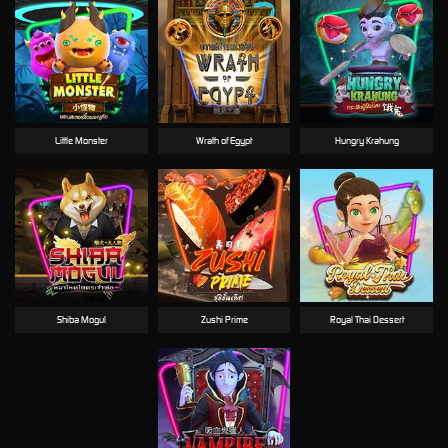
Little Monster
Wrath of Egypt
Hungry Krahung
Shiba Mogul
Zushi Prime
Royal Thai Dessert