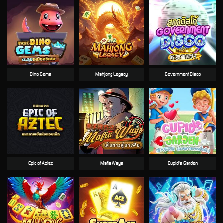
Dino Gems
Mahjong Legacy
Government Disco
Epic of Aztec
Mafia Ways
Cupid's Garden