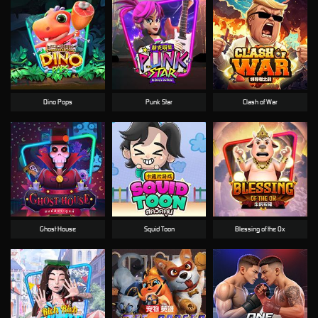
Dino Pops
Punk Star
Clash of War
Ghost House
Squid Toon
Blessing of the Ox