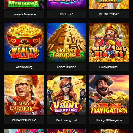
Fiesta de Mexicana
DISCO 777
MEOW DYNASTY
Wealth Rolling
Golden Temple2
Gold Rush Blast
ROMAN WARRIOR2
Vault Beauty Thief
The Age Of Navigation