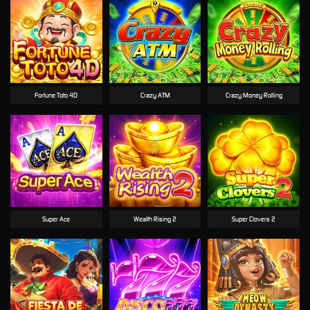
Fortune Toto 4D
Crazy ATM
Crazy Money Rolling
Super Ace
Wealth Rising 2
Super Clovers 2