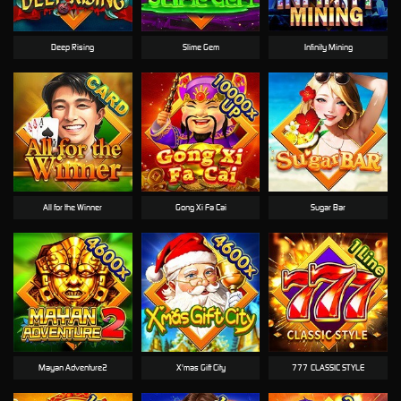
Deep Rising
Slime Gem
Infinity Mining
All for the Winner
Gong Xi Fa Cai
Sugar Bar
Mayan Adventure2
X'mas Gift City
777-CLASSIC STYLE