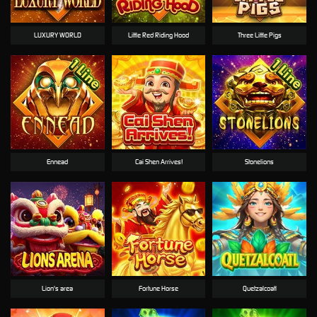
LUXURY WORLD
Little Red Riding Hood
Three Little Pigs
Ennead
Cai Shen Arrives!
Stonelions
Lion's area
Fortune Horse
Quetzalcoatl