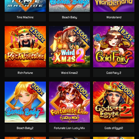
Time Machine
Beach Baby
Wonderland
Rich Fortune
Weird Xmas2
Gold Fairy 2
Beach Baby2
Fortunate Lion-Lucky Mix
Gods of Egypt2