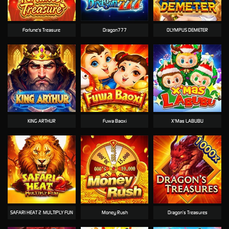
Fortune's Treasure
Dragon777
OLYMPUS DEMETER
KING ARTHUR
Fuwa Baoxi
X'Mas LABUBU
SAFARI HEAT 2-MULTIPLY FUN
Money Rush
Dragon’s Treasures