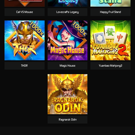
Cat VS Mouse
Lovecraft's Legacy
Happy Fruit Stand
THOR
Magic House
Yuanbao Mahjong2
Ragnarok Odin