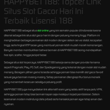
HAPPYBET188: Topcer Link
Situs Slot Gacor Hari Ini
Terbaik Lisensi 188
HAPPYBET188 sebagai situs
slot online
yang kini semakin populer di Indonesia karena
dikenal sebagai link situs slot gacor hari ini dengan peluang menang tinggi. Platform ini
menghadirkan berbagai permainan slot modern dengan sistem server stabil, kecepatan
tinggi, serta tingkat RTP besar yang membuat pemain lebih mudah meraih kemenangan.
Banyak member membuktikan bahwa bermain di HAPPYBET188 sering mendapatkan
free spin, scatter, hingga jackpot besar.
Sebagai situs slot terpercaya, HAPPYBET188 bekerja sama dengan provider ternama
seperti Pragmatic Play, PG Soft, dan Spadegaming yang terkenal dengan mesin slot mudah
menang. Beragam pilihan game tersedia sehingga pemain bisa memilih slot gacor favorit
sesuai gaya bermain masing-masing. Setiap permainan dilengkapi fitur bonus menarik
yang menambah keseruan sekaligus peluang profit.
HAPPYBET188 juga menyediakan link alternatif resmi yang selalu aktif tanpa perlu VPN,
sehingga pemain tetap bisa bermain kapan saja meskipun terjadi pemblokiran. Sistem
keamanan modern melindungi data pribadi serta transaksi pemain agar tetap aman dan
nyaman.