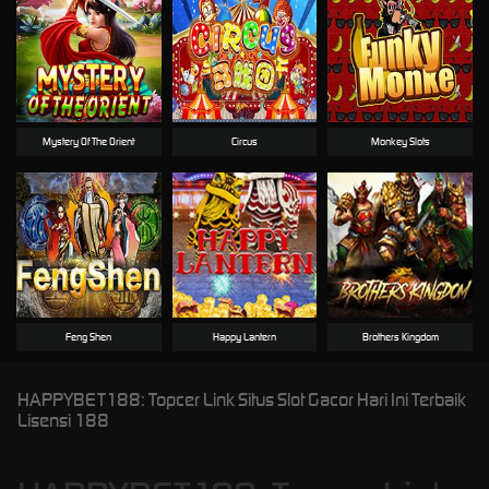
Mystery Of The Orient
Circus
Monkey Slots
Feng Shen
Happy Lantern
Brothers Kingdom
HAPPYBET188: Topcer Link Situs Slot Gacor Hari Ini Terbaik
Lisensi 188