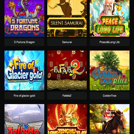
5 Fortune Dragon
Samurai
Peace&Long Life
Fire of glacier gold
Fafafa2
GoldenTree