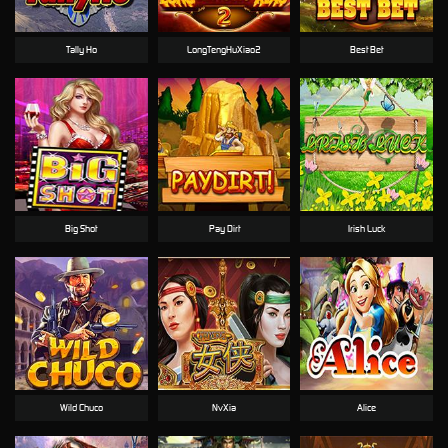
Tally Ho
LongTengHuXiao2
Best Bet
Big Shot
Pay Dirt
Irish Luck
Wild Chuco
NvXia
Alice