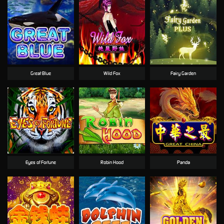
Great Blue
Wild Fox
Fairy Garden
Eyes of Fortune
Robin Hood
Panda