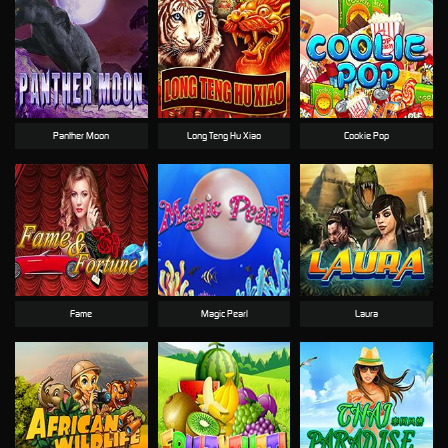
Panther Moon
Long Teng Hu Xiao
Cookie Pop
Fame
Magic Pearl
Laura