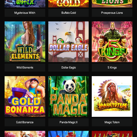
Mysterious Witch
Buffalo Gold
Prosperous Lions
Wild Elements
Dollar Eagle
5 Kings
Gold Bonanza
Panda Magic II
Magic Totem