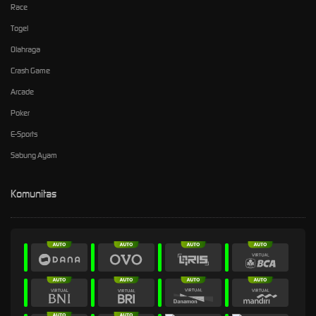
Race
Togel
Olahraga
Crash Game
Arcade
Poker
E-Sports
Sabung Ayam
Komunitas