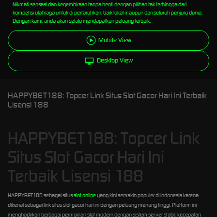
Nikmati sensasi dan kegembiraan tanpa henti dengan pilihan tak terhingga dari
kompetisi olahraga untuk di pertaruhkan, baik lokal maupun dari seluruh penjuru dunia.
Dengan kami, anda akan selalu mendapatkan peluang terbaik.
Mobile View
Desktop View
HAPPYBET188: Topcer Link Situs Slot Gacor Hari Ini Terbaik
Lisensi 188
HAPPYBET188: Topcer Link
Situs Slot Gacor Hari Ini
Terbaik Lisensi 188
HAPPYBET188 sebagai situs
slot online
yang kini semakin populer di Indonesia karena
dikenal sebagai link situs slot gacor hari ini dengan peluang menang tinggi. Platform ini
menghadirkan berbagai permainan slot modern dengan sistem server stabil, kecepatan