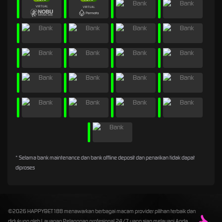
* Selama bank maintenance dan bank offline deposit dan penarikan tidak dapat
diproses
©2026 HAPPYBET188 menawarkan berbagai macam provider pilihan terbaik dan
didukung oleh Layanan Pelanggan profesional 24/7 yang siap melayani Anda.